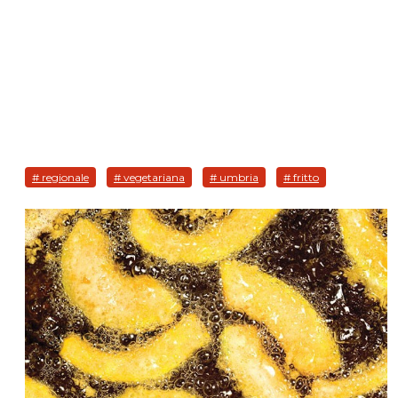
# regionale
# vegetariana
# umbria
# fritto