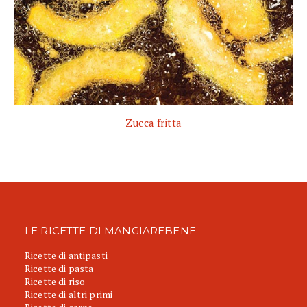
Zucca fritta
LE RICETTE DI MANGIAREBENE
Ricette di antipasti
Ricette di pasta
Ricette di riso
Ricette di altri primi