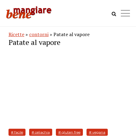
Ricette
»
contorni
» Patate al vapore
Patate al vapore
# facile
# celiachia
# gluten free
# vegana