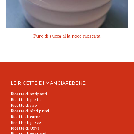
Purè di zucca alla noce moscata
LE RICETTE DI MANGIAREBENE
Ricette di antipasti
Ricette di pasta
Ricette di riso
Ricette di altri primi
Ricette di carne
Ricette di pesce
Ricette di Uova
Ricette di contorni