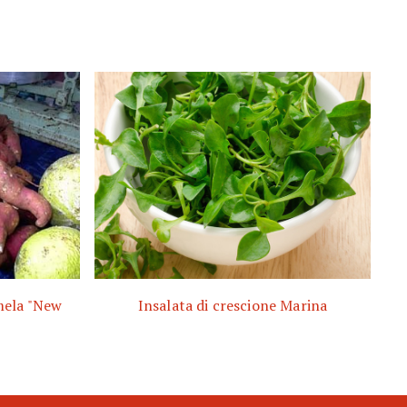
 mela "New
Insalata di crescione Marina