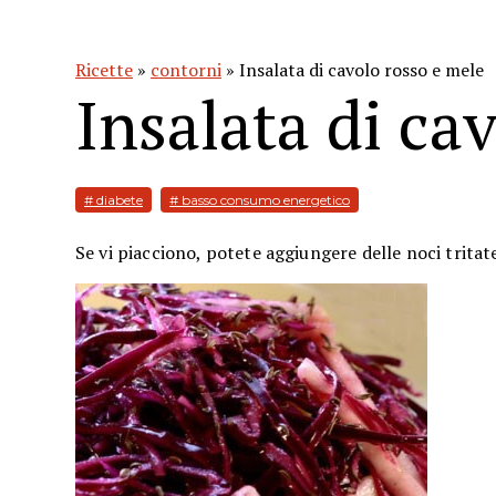
Ricette
»
contorni
» Insalata di cavolo rosso e mele
Insalata di ca
# diabete
# basso consumo energetico
Se vi piacciono, potete aggiungere delle noci tritat