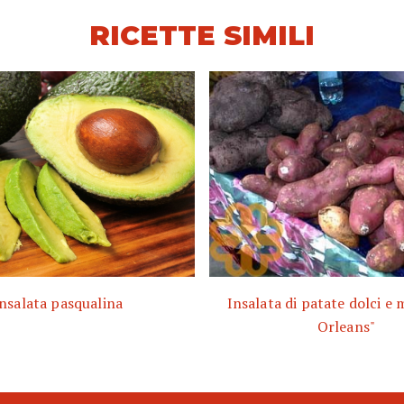
RICETTE SIMILI
nsalata pasqualina
Insalata di patate dolci e
Orleans"