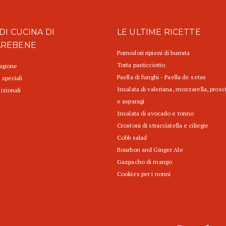
DI CUCINA DI
LE ULTIME RICETTE
AREBENE
Pomodori ripieni di burrata
Torta pasticciotto
tagione
Paella di funghi - Paella de setas
 speciali
Insalata di valeriana, mozzarella, prosc
izionali
e asparagi
Insalata di avocado e tonno
Crostoni di stracciatella e ciliegie
Cobb salad
Bourbon and Ginger Ale
Gazpacho di mango
Cookies per i nonni