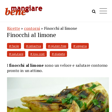
Ricette
»
contorni
» Finocchi al limone
Finocchi al limone
# facile
# celiachia
# gluten free
# vegana
# salutare
# low cost
# diabete
I
finocchi al limone
sono un veloce e salutare contorno
pronto in un attimo.