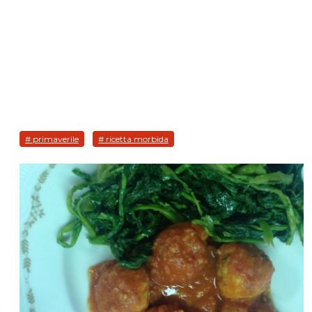
# primaverile
# ricetta morbida