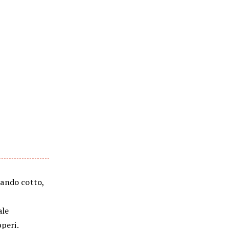
quando cotto,
ale
pperi.