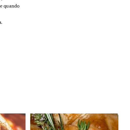
a e quando
a.