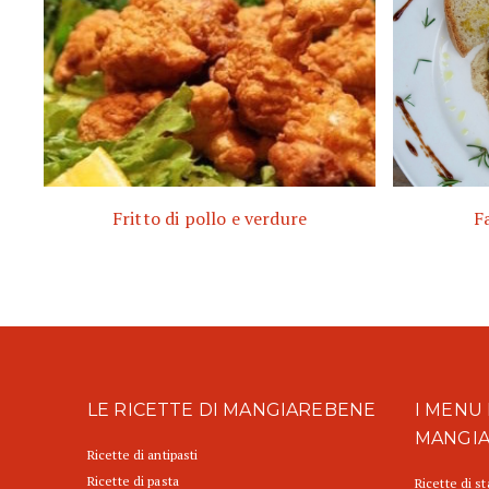
Fritto di pollo e verdure
F
LE RICETTE DI MANGIAREBENE
I MENU 
MANGI
Ricette di antipasti
Ricette di pasta
Ricette di s