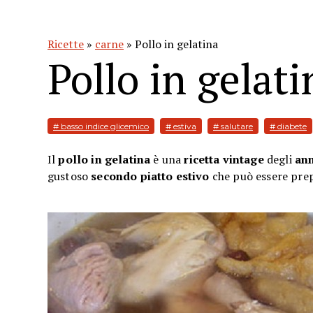
Ricette
»
carne
» Pollo in gelatina
Pollo in gelati
# basso indice glicemico
# estiva
# salutare
# diabete
Il
pollo in gelatina
è una
ricetta vintage
degli
ann
gustoso
secondo piatto estivo
che può essere prepa