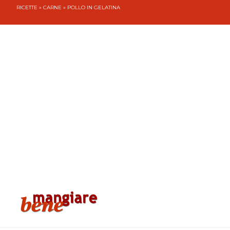
RICETTE
»
CARNE
» POLLO IN GELATINA