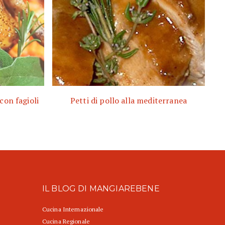
con fagioli
Petti di pollo alla mediterranea
IL BLOG DI MANGIAREBENE
Cucina Internazionale
Cucina Regionale