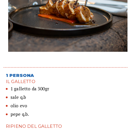
1 PERSONA
IL GALLETTO
1 galletto da 300gr
sale q.b
olio evo
pepe q.b.
RIPIENO DEL GALLETTO