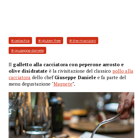
# celiachia
# gluten free
# the manzoni
# giuseppe daniele
Il
galletto alla cacciatora con peperone arrosto e
olive disidratate
è la rivisitazione del classico
pollo alla
cacciatora
dello chef
Giuseppe Daniele
e fa parte del
menu degustazione "
Magnete
".