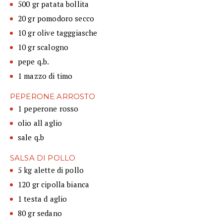
500 gr patata bollita
20 gr pomodoro secco
10 gr olive tagggiasche
10 gr scalogno
pepe q.b.
1 mazzo di timo
PEPERONE ARROSTO
1 peperone rosso
olio all aglio
sale q.b
SALSA DI POLLO
5 kg alette di pollo
120 gr cipolla bianca
1 testa d aglio
80 gr sedano