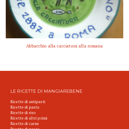
Abbacchio alla cacciatora alla romana
LE RICETTE DI MANGIAREBENE
Ricette di antipasti
Ricette di pasta
Ricette di riso
Ricette di altri primi
Ricette di carne
Ricette di pesce