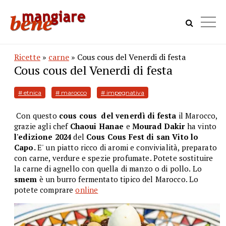
Ricette
»
carne
» Cous cous del Venerdi di festa
Cous cous del Venerdi di festa
# etnica
# marocco
# impegnativa
Con questo
cous cous del venerdì di festa
il Marocco,
grazie agli chef
Chaoui Hanae
e
Mourad Dakir
ha vinto
l'edizione 2024
del
Cous Cous Fest di san Vito lo
Capo.
E'
un piatto ricco di aromi e convivialità, preparato
con carne, verdure e spezie profumate. Potete sostituire
la carne di agnello con quella di manzo o di pollo. Lo
smem
è un burro fermentato tipico del Marocco. Lo
potete comprare
online