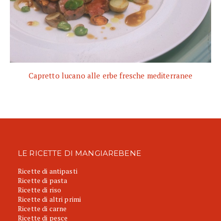
Capretto lucano alle erbe fresche mediterranee
LE RICETTE DI MANGIAREBENE
Ricette di antipasti
Ricette di pasta
Ricette di riso
Ricette di altri primi
Ricette di carne
Ricette di pesce