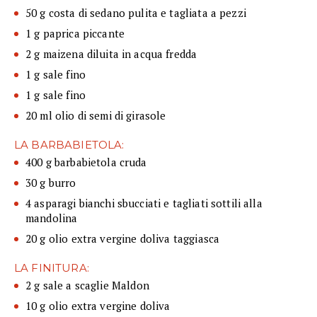
50 g costa di sedano pulita e tagliata a pezzi
1 g paprica piccante
2 g maizena diluita in acqua fredda
1 g sale fino
1 g sale fino
20 ml olio di semi di girasole
LA BARBABIETOLA:
400 g barbabietola cruda
30 g burro
4 asparagi bianchi sbucciati e tagliati sottili alla
mandolina
20 g olio extra vergine doliva taggiasca
LA FINITURA:
2 g sale a scaglie Maldon
10 g olio extra vergine doliva