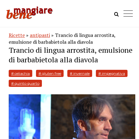
Ricette
»
antipasti
» Trancio di lingua arrostita,
emulsione di barbabietola alla diavola
Trancio di lingua arrostita, emulsione
di barbabietola alla diavola
# celiachia
# gluten free
# invernale
# impegnativa
# quinto quarto