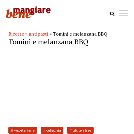
Ricette
»
antipasti
» Tomini e melanzana BBQ
Tomini e melanzana BBQ
# vegetariana
# celiachia
# gluten free