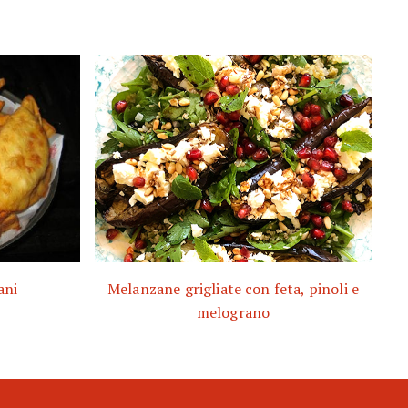
ani
Melanzane grigliate con feta, pinoli e
melograno