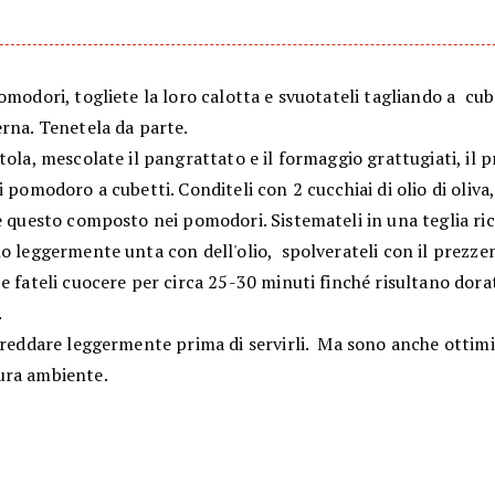
omodori, togliete la loro calotta e svuotateli tagliando a cub
rna. Tenetela da parte.
tola, mescolate il pangrattato e il formaggio grattugiati, il 
i pomodoro a cubetti. Conditeli con 2 cucchiai di olio di oliva, 
e questo composto nei pomodori. Sistemateli in una teglia ri
no leggermente unta con dell'olio, spolverateli con il prezz
 fateli cuocere per circa 25-30 minuti finché risultano dorat
.
freddare leggermente prima di servirli. Ma sono anche ottimi 
ra ambiente.