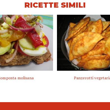
RICETTE SIMILI
omposta molisana
Panzerotti vegetari