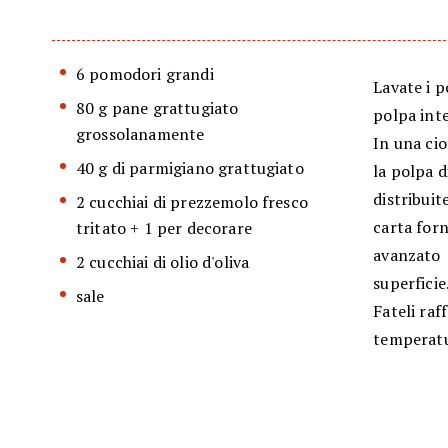
6 pomodori grandi
Lavate i p
80 g pane grattugiato
polpa inte
grossolanamente
In una cio
40 g di parmigiano grattugiato
la polpa d
distribuit
2 cucchiai di prezzemolo fresco
carta for
tritato + 1 per decorare
avanzato e
2 cucchiai di olio d'oliva
superficie
sale
Fateli raf
temperatu