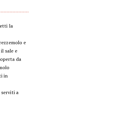
etti la
prezzemolo e
il sale e
coperta da
emolo
i in
serviti a