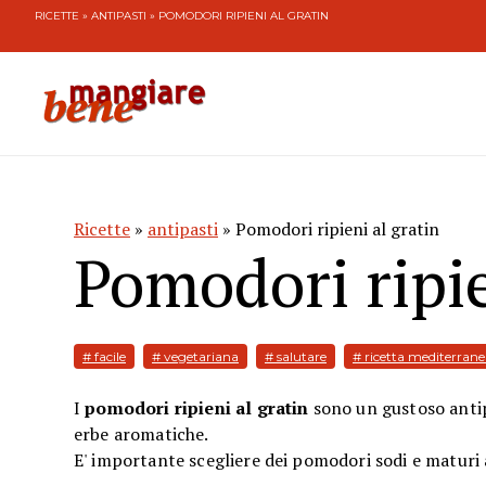
RICETTE
»
ANTIPASTI
» POMODORI RIPIENI AL GRATIN
Ricette
»
antipasti
» Pomodori ripieni al gratin
Pomodori ripie
# facile
# vegetariana
# salutare
# ricetta mediterran
I
pomodori ripieni al gratin
sono un gustoso antip
erbe aromatiche.
E' importante scegliere dei pomodori sodi e maturi 