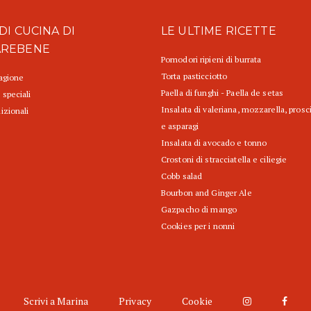
DI CUCINA DI
LE ULTIME RICETTE
AREBENE
Pomodori ripieni di burrata
Torta pasticciotto
tagione
Paella di funghi - Paella de setas
 speciali
Insalata di valeriana, mozzarella, prosc
izionali
e asparagi
Insalata di avocado e tonno
Crostoni di stracciatella e ciliegie
Cobb salad
Bourbon and Ginger Ale
Gazpacho di mango
Cookies per i nonni
Scrivi a Marina
Privacy
Cookie