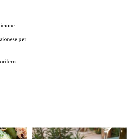
 limone.
maionese per
orifero.