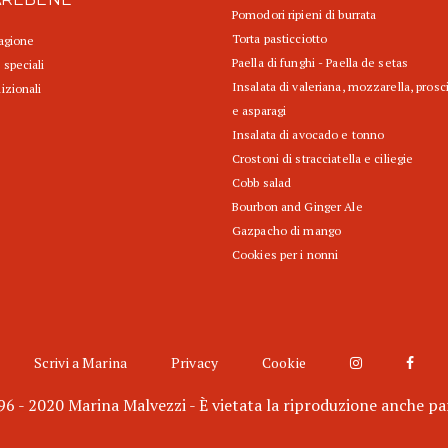
Pomodori ripieni di burrata
Torta pasticciotto
tagione
Paella di funghi - Paella de setas
 speciali
Insalata di valeriana, mozzarella, prosc
izionali
e asparagi
Insalata di avocado e tonno
Crostoni di stracciatella e ciliegie
Cobb salad
Bourbon and Ginger Ale
Gazpacho di mango
Cookies per i nonni
Scrivi a Marina
Privacy
Cookie
6 - 2020 Marina Malvezzi - È vietata la riproduzione anche pa