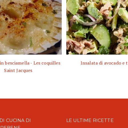
n besciamella - Les coquilles
Insalata di avocado e
Saint Jacques
DI CUCINA DI
LE ULTIME RICETTE
AREBENE