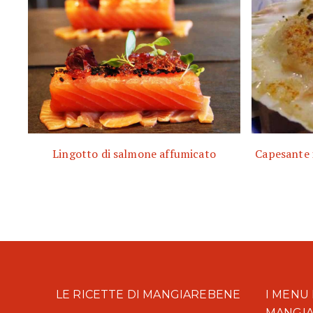
Lingotto di salmone affumicato
Capesante i
LE RICETTE DI MANGIAREBENE
I MENU 
MANGI