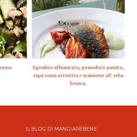
 tonno
Sgombro affumicato, pomodoro passito,
rapa rossa arrostita e maionese all' erba
brusca.
IL BLOG DI MANGIAREBENE