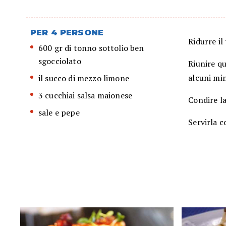
PER 4 PERSONE
Ridurre il
600 gr di tonno sottolio ben
sgocciolato
Riunire q
alcuni min
il succo di mezzo limone
3 cucchiai salsa maionese
Condire la
sale e pepe
Servirla c