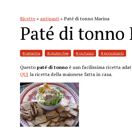
Ricette
»
antipasti
» Paté di tonno Marina
Paté di tonno
# celiachia
# gluten free
# no fuoco
# principianti
Questo
paté di tonno
è uan facilissima ricetta
adat
QUI
la ricetta della maionese fatta in casa.