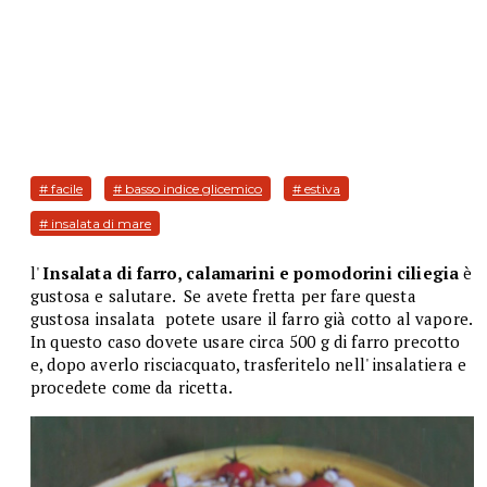
# facile
# basso indice glicemico
# estiva
# insalata di mare
l'
Insalata di farro, calamarini e pomodorini ciliegia
è
gustosa e salutare. Se avete fretta per fare questa
gustosa
insalata
potete usare il farro già cotto al vapore.
In questo caso dovete usare circa 500 g di farro precotto
e, dopo averlo risciacquato, trasferitelo nell' insalatiera e
procedete come da ricetta.