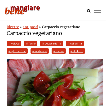
Ricette
»
antipasti
» Carpaccio vegetariano
Carpaccio vegetariano
# veloce
# facile
# vegetariana
# celiachia
# gluten free
# no fuoco
# estivo
# diabete