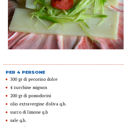
PER 4 PERSONE
300 gr di pecorino dolce
4 zucchine mignon
200 gr di pomodorini
olio extravergine d'oliva q.b.
succo di limone q.b
sale q.b.