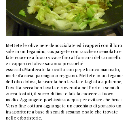
Mettete le olive nere denocciolate ed i capperi con il loro
sale in un tegamino, cospargete con zucchero semolato e
fate cuocere a fuoco vivace fino al formarsi del caramello
e i capperi ed olive saranno pressoché
essiccati.Mantecate la ricotta con pepe bianco macinato,
miele d'acacia, parmigiano reggiano. Mettete in un tegame
dell'olio doliva, la scarola ben lavata e tagliata a julienne,
l'uvetta secca ben lavata e rinvenuta nel Porto, i semi di
zucca tostati, il succo di lime e fatela cuocere a fuoco
medio. Aggiungete pochissima acqua per evitare che bruci.
Verso fine cottura aggiungete un cucchiaio di gomasio un
insaporitore a base di semi di sesamo e sale che trovate
nelle erboristerie.