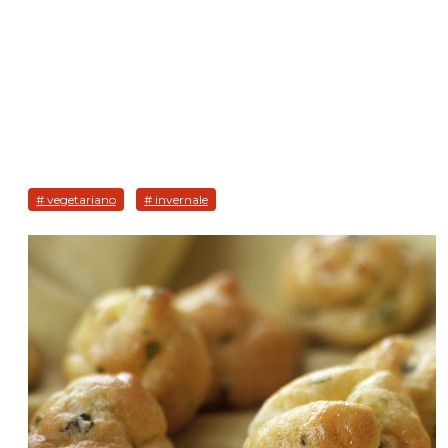
# vegetariano
# invernale