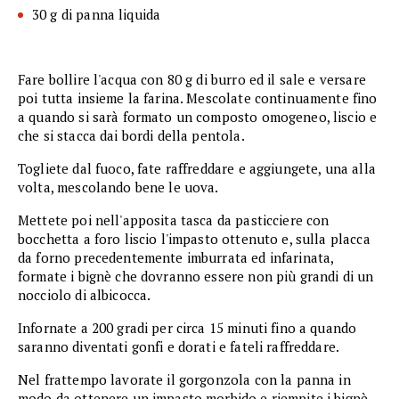
30 g di panna liquida
Fare bollire l'acqua con 80 g di burro ed il sale e versare
poi tutta insieme la farina. Mescolate continuamente fino
a quando si sarà formato un composto omogeneo, liscio e
che si stacca dai bordi della pentola.
Togliete dal fuoco, fate raffreddare e aggiungete, una alla
volta, mescolando bene le uova.
Mettete poi nell'apposita tasca da pasticciere con
bocchetta a foro liscio l'impasto ottenuto e, sulla placca
da forno precedentemente imburrata ed infarinata,
formate i bignè che dovranno essere non più grandi di un
nocciolo di albicocca.
Infornate a 200 gradi per circa 15 minuti fino a quando
saranno diventati gonfi e dorati e fateli raffreddare.
Nel frattempo lavorate il gorgonzola con la panna in
modo da ottenere un impasto morbido e riempite i bignè