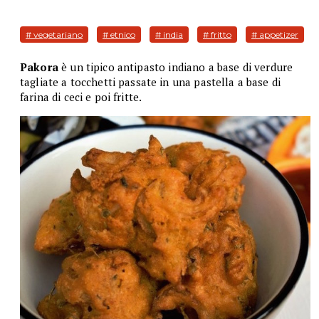
# vegetariano
# etnico
# india
# fritto
# appetizer
Pakora
è un tipico antipasto indiano a base di verdure
tagliate a tocchetti passate in una pastella a base di
farina di ceci e poi fritte.