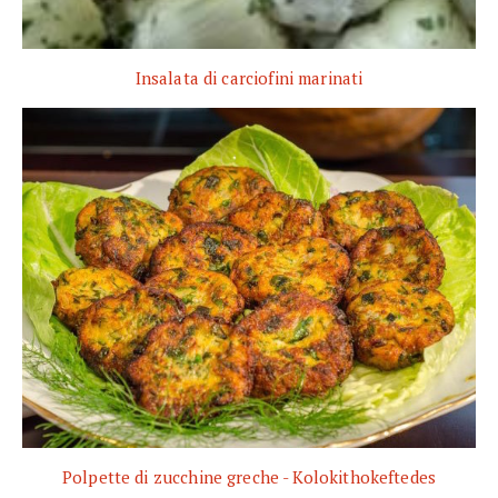
Insalata di carciofini marinati
Polpette di zucchine greche - Kolokithokeftedes