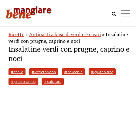
Ricette
»
Antipasti a base di verdure e vari
» Insalatine
verdi con prugne, caprino e noci
Insalatine verdi con prugne, caprino e
noci
# facile
# vegetariana
# celiachia
# gluten free
# piatto unico
# salutare