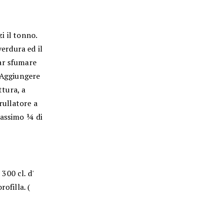
zi il tonno.
verdura ed il
ar sfumare
. Aggiungere
ttura, a
rullatore a
massimo ¼ di
00 cl. d'
ofilla. (