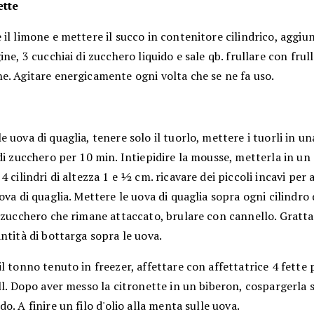
ette
l limone e mettere il succo in contenitore cilindrico, aggiung
ine, 3 cucchiai di zucchero liquido e sale qb. frullare con frul
e. Agitare energicamente ogni volta che se ne fa uso.
 uova di quaglia, tenere solo il tuorlo, mettere i tuorli in u
di zucchero per 10 min. Intiepidire la mousse, metterla in un
4 cilindri di altezza 1 e ½ cm. ricavare dei piccoli incavi per
ova di quaglia. Mettere le uova di quaglia sopra ogni cilindro
o zucchero che rimane attaccato, brulare con cannello. Gratt
ntità di bottarga sopra le uova.
l tonno tenuto in freezer, affettare con affettatrice 4 fette 
ll. Dopo aver messo la citronette in un biberon, cospargerla s
o. A finire un filo d'olio alla menta sulle uova.