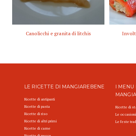
Canolicchi e granita di litchis
Involt
LE RICETTE DI MANGIAREBENE
I MENU 
MANGI
Ricette di antipasti
Ricette di pasta
Ricette di s
Ricette di riso
Le occasioni
Ricette di altri primi
Le feste trad
Ricette di carne
Ricette di pesce