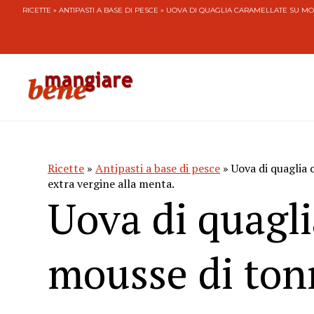
RICETTE
»
ANTIPASTI A BASE DI PESCE
» UOVA DI QUAGLIA CARAMELLATE SU MO
Ricette
»
Antipasti a base di pesce
» Uova di quaglia 
extra vergine alla menta.
Uova di quagli
mousse di tonn