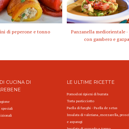
ini di peperone e tonno
Panzanella mediorientale -
con gambero e gazp
DI CUCINA DI
LE ULTIME RICETTE
AREBENE
Pomodori ripieni di burrata
Torta pasticciotto
tagione
Paella di funghi - Paella de setas
 speciali
Insalata di valeriana, mozzarella, prosc
izionali
e asparagi
Insalata di avocado e tonno