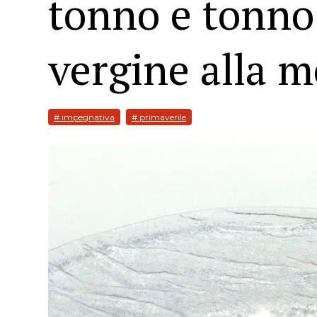
tonno e tonno 
vergine alla m
# impegnativa
# primaverile