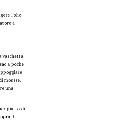
ere l'olio
latore a
na vaschetta
 sac a poche
 appoggiare
 di mousse,
are una
per piatto di
opra il