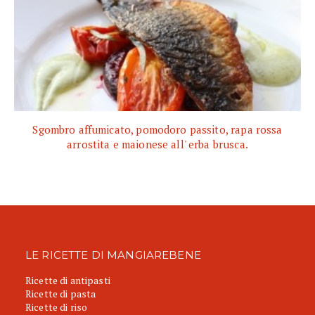
Sgombro affumicato, pomodoro passito, rapa rossa
arrostita e maionese all' erba brusca.
LE RICETTE DI MANGIAREBENE
Ricette di antipasti
Ricette di pasta
Ricette di riso