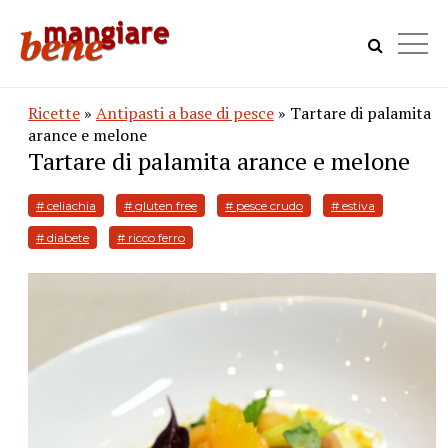
Ricette
»
Antipasti a base di pesce
» Tartare di palamita
arance e melone
Tartare di palamita arance e melone
# celiachia
# gluten free
# pesce crudo
# estiva
# diabete
# ricco ferro