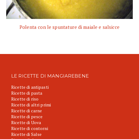
Polenta con le spuntature di maiale e salsicce
LE RICETTE DI MANGIAREBENE
Ricette di antipasti
Ricette di pasta
Ricette di riso
Ricette di altri primi
Ricette di carne
Ricette di pesce
Ricette di Uova
Ricette di contorni
Ricette di Salse