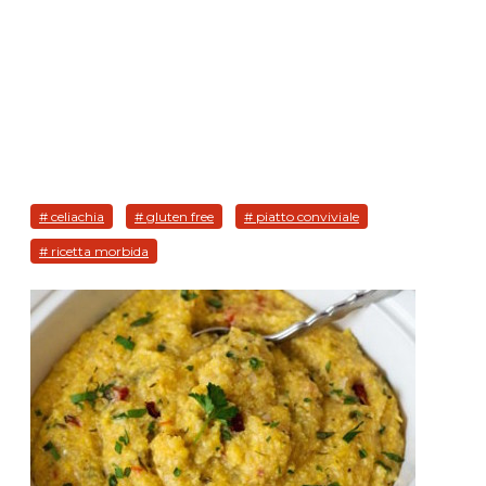
# celiachia
# gluten free
# piatto conviviale
# ricetta morbida