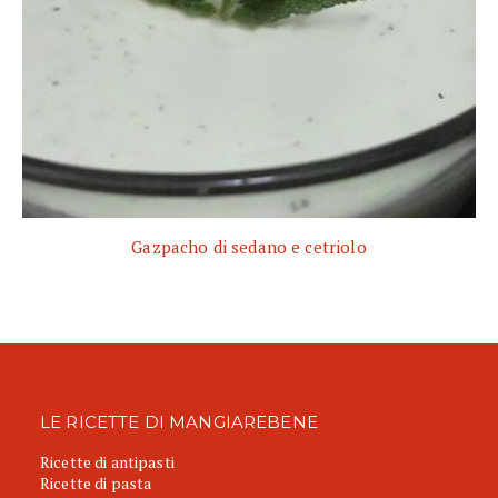
Gazpacho di sedano e cetriolo
LE RICETTE DI MANGIAREBENE
Ricette di antipasti
Ricette di pasta