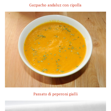
Gazpacho andaluz con cipolla
Passato di peperoni gialli