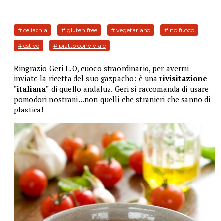
# celiachia
# gluten free
# vegetariano
# no fuoco
# estivo
# piatto conviviale
Ringrazio Geri L.O, cuoco straordinario, per avermi
inviato la ricetta del suo gazpacho: è una
rivisitazione
"italiana"
di quello andaluz. Geri si raccomanda di usare
pomodori nostrani...non quelli che stranieri che sanno di
plastica!