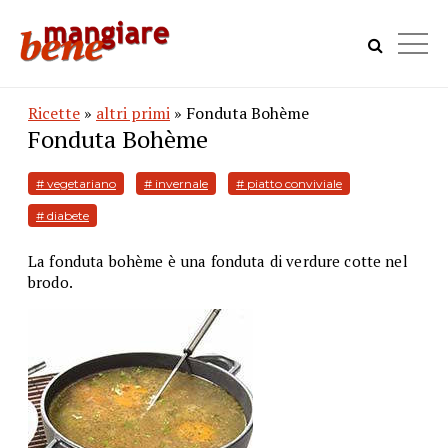
Ricette
»
altri primi
» Fonduta Bohème
Fonduta Bohème
# vegetariano
# invernale
# piatto conviviale
# diabete
La fonduta bohème è una fonduta di verdure cotte nel
brodo.