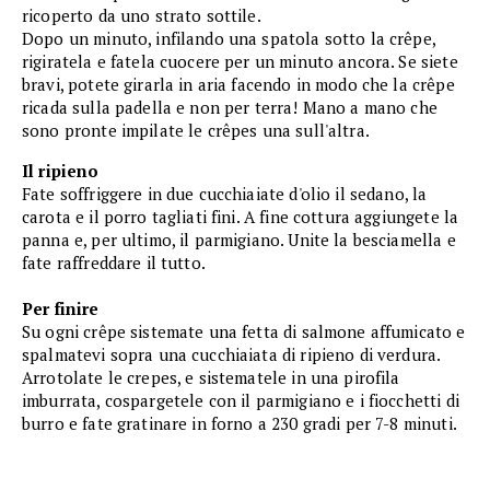
ricoperto da uno strato sottile.
Dopo un minuto, infilando una spatola sotto la crêpe,
rigiratela e fatela cuocere per un minuto ancora. Se siete
bravi, potete girarla in aria facendo in modo che la crêpe
ricada sulla padella e non per terra! Mano a mano che
sono pronte impilate le crêpes una sull'altra.
Il ripieno
Fate soffriggere in due cucchiaiate d'olio il sedano, la
carota e il porro tagliati fini. A fine cottura aggiungete la
panna e, per ultimo, il parmigiano. Unite la besciamella e
fate raffreddare il tutto.
Per finire
Su ogni crêpe sistemate una fetta di salmone affumicato e
spalmatevi sopra una cucchiaiata di ripieno di verdura.
Arrotolate le crepes, e sistematele in una pirofila
imburrata, cospargetele con il parmigiano e i fiocchetti di
burro e fate gratinare in forno a 230 gradi per 7-8 minuti.