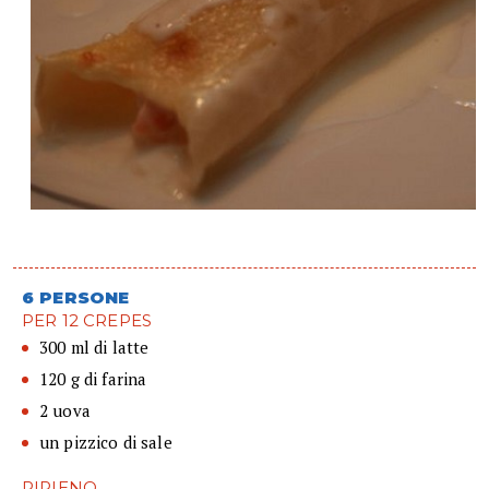
6 PERSONE
PER 12 CREPES
300 ml di latte
120 g di farina
2 uova
un pizzico di sale
RIPIENO