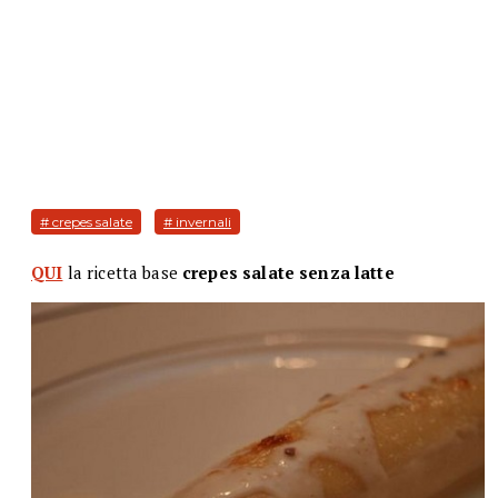
# crepes salate
# invernali
QUI
la ricetta base
crepes salate senza latte