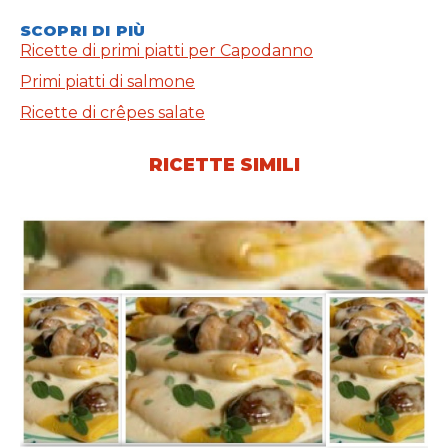
SCOPRI DI PIÙ
Ricette di primi piatti per Capodanno
Primi piatti di salmone
Ricette di crêpes salate
RICETTE SIMILI