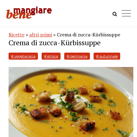
Ricette
»
altri primi
» Crema di zucca-Kürbissuppe
Crema di zucca-Kürbissuppe
# vegetariana
# etnica
# germania
# autunnale