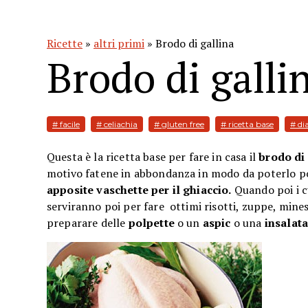
Ricette
»
altri primi
» Brodo di gallina
Brodo di galli
# facile
# celiachia
# gluten free
# ricetta base
# di
Questa è la ricetta base per fare in casa il
brodo di 
motivo fatene in abbondanza in modo da poterlo po
apposite vaschette per il ghiaccio.
Quando poi i cu
serviranno poi per fare ottimi risotti, zuppe, mines
preparare delle
polpette
o un
aspic
o una
insalata