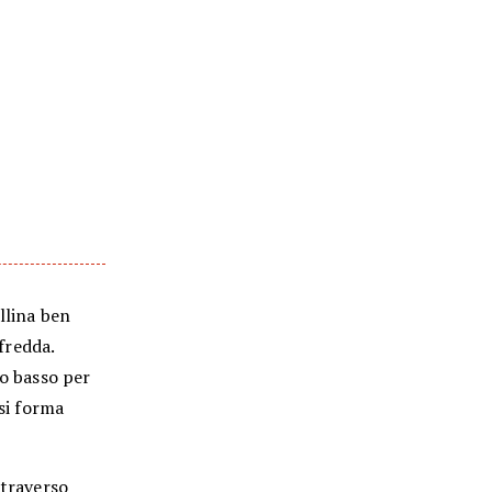
llina ben
 fredda.
co basso per
 si forma
ttraverso