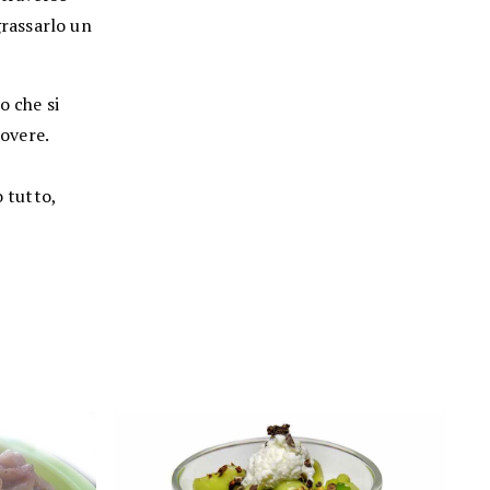
grassarlo un
o che si
uovere.
o tutto,