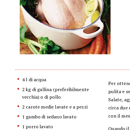
4 l di acqua
Per ottene
2 kg di gallina (preferibilmente
pulita e s
vecchia) o di pollo
Salate, ag
2 carote medie lavate e a pezzi
circa due 
con il mes
1 gambo di sedano lavato
1 porro lavato
Quando il 