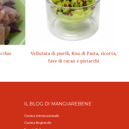
icchio
Vellutata di piselli, Riso di Pasta, ricotta,
fave di cacao e pistacchi
IL BLOG DI MANGIAREBENE
Cucina Internazionale
Cucina Regionale