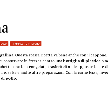
na
abete
# minestre in brodo
gallina
. Questa stessa ricetta va bene anche con il cappone.
i conservare in freezer dentro una
bottiglia di plastica
o
n
betti sono ben congelati, trasferiteli nelle apposite buste di
tre, salse e molte altre preparazioni.Con la carne lessa, inve
 di pollo.