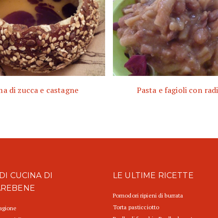
a di zucca e castagne
Pasta e fagioli con rad
DI CUCINA DI
LE ULTIME RICETTE
AREBENE
Pomodori ripieni di burrata
Torta pasticciotto
tagione