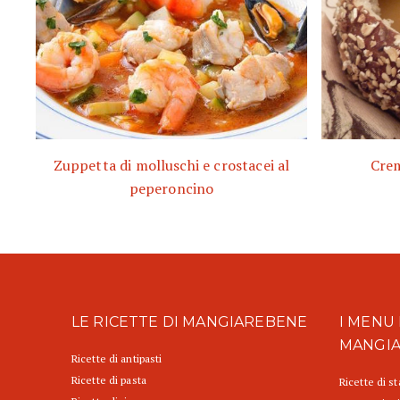
Zuppetta di molluschi e crostacei al
Crem
peperoncino
LE RICETTE DI MANGIAREBENE
I MENU 
MANGI
Ricette di antipasti
Ricette di pasta
Ricette di s