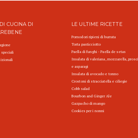
DI CUCINA DI
LE ULTIME RICETTE
AREBENE
Pomodori ripieni di burrata
Torta pasticciotto
tagione
Paella di funghi - Paella de setas
 speciali
Insalata di valeriana, mozzarella, prosc
izionali
e asparagi
Insalata di avocado e tonno
Crostoni di stracciatella e ciliegie
Cobb salad
Bourbon and Ginger Ale
Gazpacho di mango
Cookies per i nonni