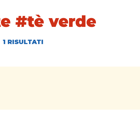
te #tè verde
1 RISULTATI