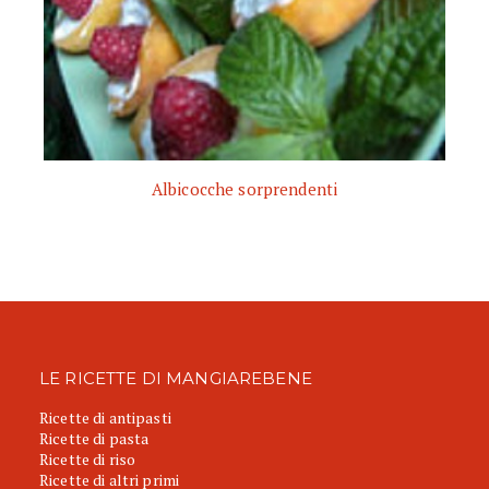
Albicocche sorprendenti
LE RICETTE DI MANGIAREBENE
Ricette di antipasti
Ricette di pasta
Ricette di riso
Ricette di altri primi