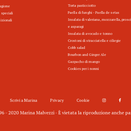
Torta pasticciotto
tagione
Paella di funghi - Paella de setas
 speciali
Insalata di valeriana, mozzarella, prosc
izionali
e asparagi
Insalata di avocado e tonno
Crostoni di stracciatella e ciliegie
Cobb salad
Bourbon and Ginger Ale
Gazpacho di mango
Cookies per i nonni
Scrivi a Marina
Privacy
Cookie
6 - 2020 Marina Malvezzi - È vietata la riproduzione anche pa