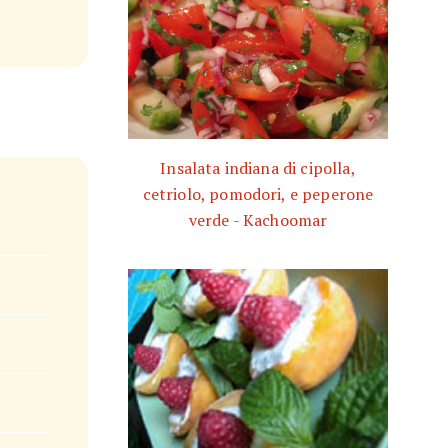
Insalata indiana di cipolla,
cetriolo, pomodori, e peperone
verde - Kachoomar