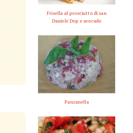
Frisella al prosciutto di san
Daniele Dop e avocado
Panzanella