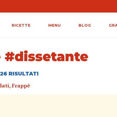
RICETTE
MENU
BLOG
GR
e #dissetante
26 RISULTATI
lati, Frappè