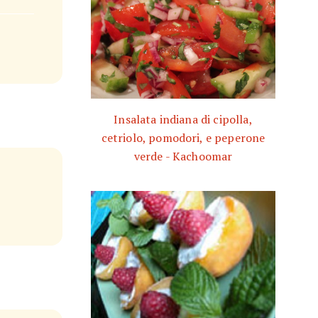
Insalata indiana di cipolla,
cetriolo, pomodori, e peperone
verde - Kachoomar