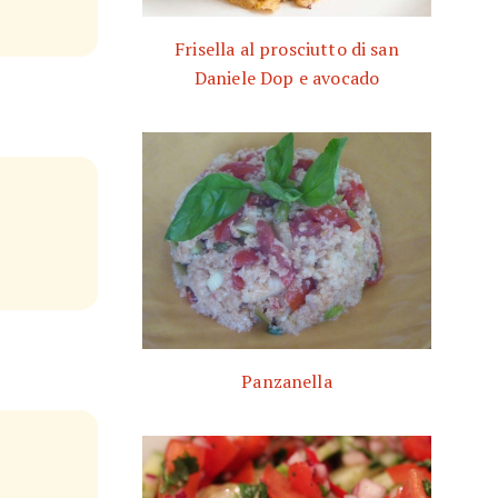
Frisella al prosciutto di san
Daniele Dop e avocado
Panzanella