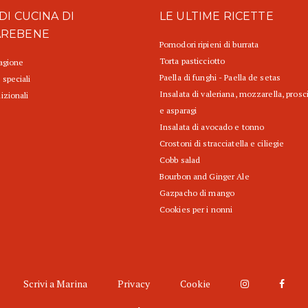
DI CUCINA DI
LE ULTIME RICETTE
AREBENE
Pomodori ripieni di burrata
Torta pasticciotto
tagione
Paella di funghi - Paella de setas
 speciali
Insalata di valeriana, mozzarella, prosc
izionali
e asparagi
Insalata di avocado e tonno
Crostoni di stracciatella e ciliegie
Cobb salad
Bourbon and Ginger Ale
Gazpacho di mango
Cookies per i nonni
Scrivi a Marina
Privacy
Cookie