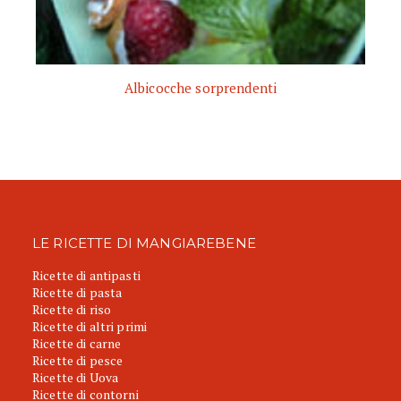
Albicocche sorprendenti
LE RICETTE DI MANGIAREBENE
Ricette di antipasti
Ricette di pasta
Ricette di riso
Ricette di altri primi
Ricette di carne
Ricette di pesce
Ricette di Uova
Ricette di contorni