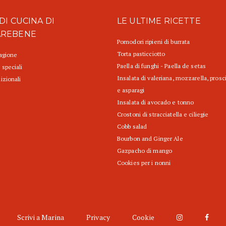
DI CUCINA DI
LE ULTIME RICETTE
AREBENE
Pomodori ripieni di burrata
Torta pasticciotto
tagione
Paella di funghi - Paella de setas
 speciali
Insalata di valeriana, mozzarella, prosc
izionali
e asparagi
Insalata di avocado e tonno
Crostoni di stracciatella e ciliegie
Cobb salad
Bourbon and Ginger Ale
Gazpacho di mango
Cookies per i nonni
Scrivi a Marina
Privacy
Cookie