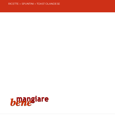
RICETTE
»
SPUNTINI
» TOAST OLANDESE