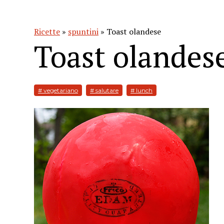
Ricette
»
spuntini
» Toast olandese
Toast olandes
# vegetariano
# salutare
# lunch