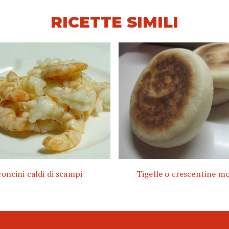
RICETTE SIMILI
oncini caldi di scampi
Tigelle o crescentine m