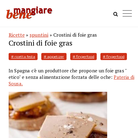
Ricette
»
spuntini
» Crostini di foie gras
Crostini di foie gras
# ricetta festa
# appetizer
# fingerfood
# fingerfood
In Spagna c'è un produttore che propone un foie gras "
etico" e senza alimentazione forzata delle oche:
Pateria di
Sousa
.