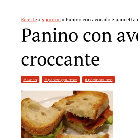
Ricette
»
spuntini
» Panino con avocado e pancetta 
Panino con av
croccante
# lunch
# panino gourmet
# paninobuono