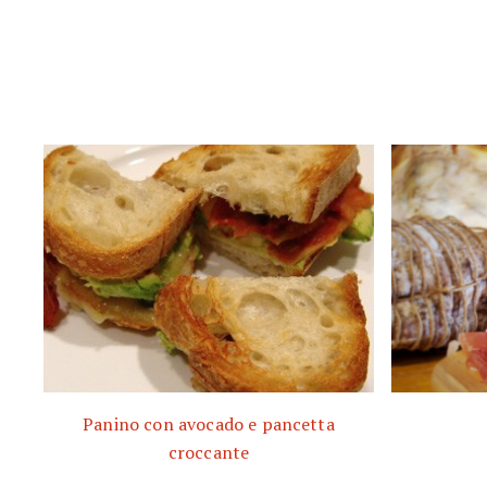
Panino con avocado e pancetta
croccante