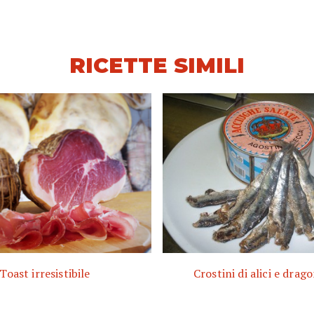
RICETTE SIMILI
Toast irresistibile
Crostini di alici e drag