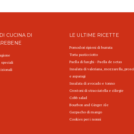
DI CUCINA DI
LE ULTIME RICETTE
AREBENE
Pomodori ripieni di burrata
Torta pasticciotto
tagione
Paella di funghi - Paella de setas
 speciali
Insalata di valeriana, mozzarella, prosc
izionali
e asparagi
Insalata di avocado e tonno
Crostoni di stracciatella e ciliegie
Cobb salad
Bourbon and Ginger Ale
Gazpacho di mango
Cookies per i nonni