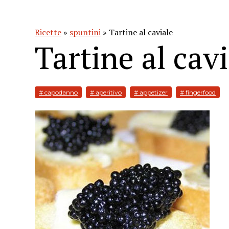
Ricette
»
spuntini
» Tartine al caviale
Tartine al cavi
# capodanno
# aperitivo
# appetizer
# fingerfood