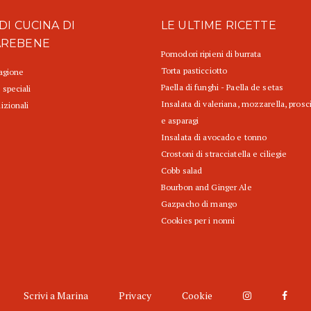
DI CUCINA DI
LE ULTIME RICETTE
AREBENE
Pomodori ripieni di burrata
Torta pasticciotto
tagione
Paella di funghi - Paella de setas
 speciali
Insalata di valeriana, mozzarella, prosc
izionali
e asparagi
Insalata di avocado e tonno
Crostoni di stracciatella e ciliegie
Cobb salad
Bourbon and Ginger Ale
Gazpacho di mango
Cookies per i nonni
Scrivi a Marina
Privacy
Cookie