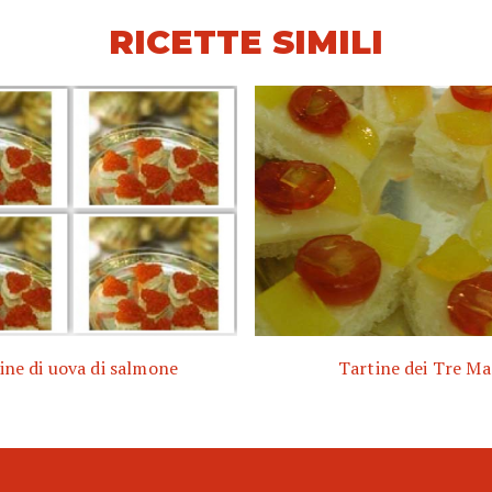
RICETTE SIMILI
ine di uova di salmone
Tartine dei Tre Ma