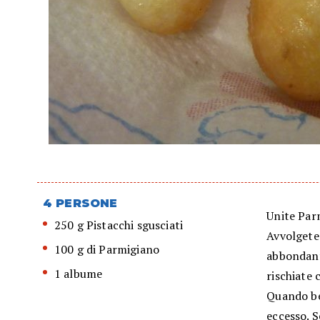
4 PERSONE
Unite Par
250 g Pistacchi sgusciati
Avvolgete 
100 g di Parmigiano
abbondant
1 albume
rischiate 
Quando bel
eccesso. S