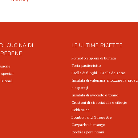
DI CUCINA DI
LE ULTIME RICETTE
AREBENE
Pomodori ripieni di burrata
Torta pasticciotto
tagione
Paella di funghi - Paella de setas
 speciali
Insalata di valeriana, mozzarella, prosc
izionali
e asparagi
Insalata di avocado e tonno
Crostoni di stracciatella e ciliegie
Cobb salad
Bourbon and Ginger Ale
Gazpacho di mango
Cookies per i nonni