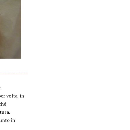
.
er volta, in
ché
tura.
'unto in