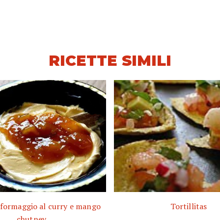
RICETTE SIMILI
 formaggio al curry e mango
Tortillitas
chutney