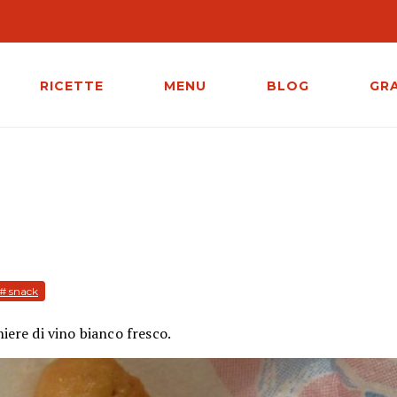
RICETTE
MENU
BLOG
GR
# snack
iere di vino bianco fresco.