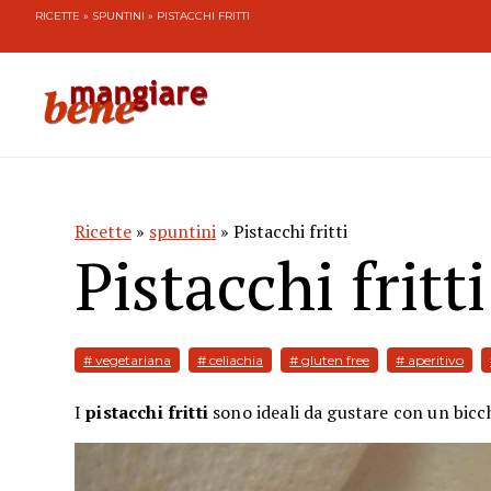
RICETTE
»
SPUNTINI
» PISTACCHI FRITTI
Ricette
»
spuntini
» Pistacchi fritti
Pistacchi fritti
# vegetariana
# celiachia
# gluten free
# aperitivo
I
pistacchi fritti
sono ideali da gustare con un bicch