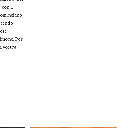
i con 1
ncominciano
attendo
ese.
 limone. Per
a vostra