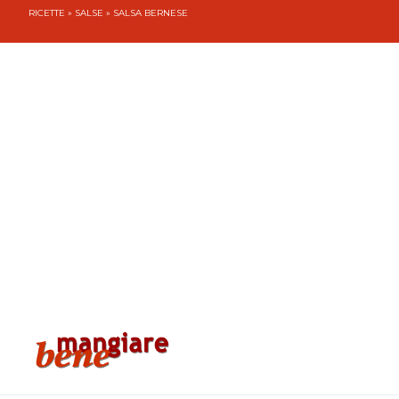
RICETTE
»
SALSE
» SALSA BERNESE