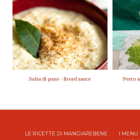
Salsa di pane - Bread sauce
Pesto a
LE RICETTE DI MANGIAREBENE
I MENU 