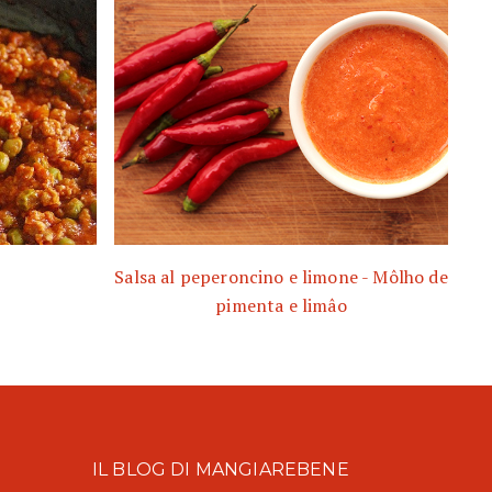
Salsa al peperoncino e limone - Môlho de
pimenta e limâo
IL BLOG DI MANGIAREBENE