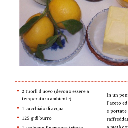
2 tuorli d'uovo (devono essere a
In un pen
temperatura ambiente)
l'aceto ed
1 cucchiaio di acqua
e portate 
125 g di burro
raffreddar
a metà con
1 scalogno finemente tritato