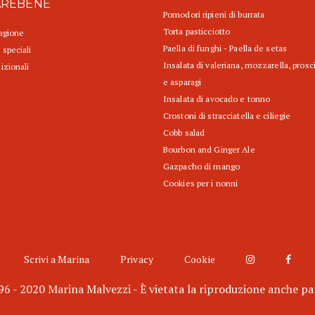
AREBENE
Pomodori ripieni di burrata
Torta pasticciotto
tagione
Paella di funghi - Paella de setas
 speciali
Insalata di valeriana, mozzarella, prosc
izionali
e asparagi
Insalata di avocado e tonno
Crostoni di stracciatella e ciliegie
Cobb salad
Bourbon and Ginger Ale
Gazpacho di mango
Cookies per i nonni
Scrivi a Marina
Privacy
Cookie
6 - 2020 Marina Malvezzi - È vietata la riproduzione anche pa