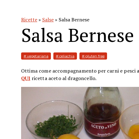
Ricette
»
Salse
» Salsa Bernese
Salsa Bernese
# vegetariana
# celiachia
# gluten free
Ottima come accompagnamento per carni e pesci all
QUI
ricetta aceto al dragoncello.