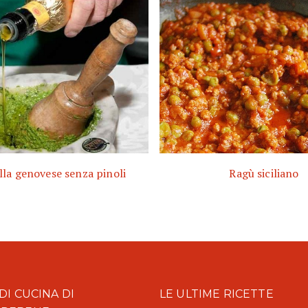
lla genovese senza pinoli
Ragù siciliano
DI CUCINA DI
LE ULTIME RICETTE