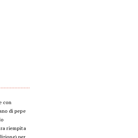
e con
rano di pepe
lo
tra riempita
lizione) per