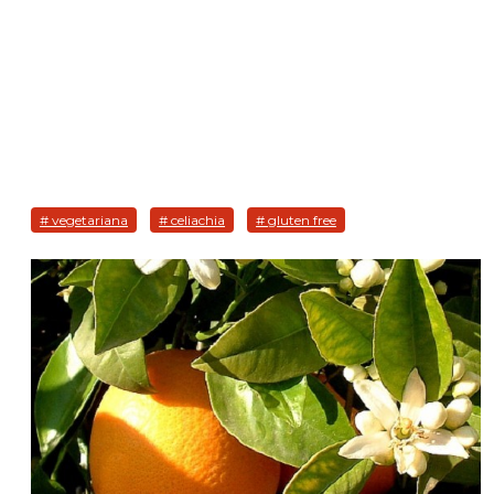
# vegetariana
# celiachia
# gluten free