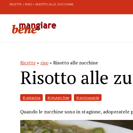
RICETTE
»
RISO
» RISOTTO ALLE ZUCCHINE
Ricette
»
riso
» Risotto alle zucchine
Risotto alle z
# celiachia
# gluten free
# primaverile
Quando le zucchine sono in stagione, adoperatele p