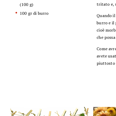
tritato e,
(100 g)
100 gr di burro
Quando il 
burro e i
cioè morbi
che possa
Come avre
avete usat
piuttosto