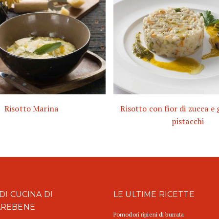
Risotto Marina
Risotto con fior di zucca e 
pistacchi
DI CUCINA DI
LE ULTIME RICETTE
AREBENE
Pomodori ripieni di burrata