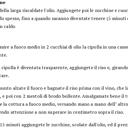
ine
ella larga riscaldate l'olio. Aggiungete poi le zucchine e cuoc
o spesso, fino a quando saranno diventate tenere (5 minuti c
in caldo
sire a fuoco medio in 2 cucchiai di olio la cipolla in una cass
nte.
cipolla è diventata trasparente, aggiungete il riso e, girand
tare.
unto alzate il fuoco e bagnate il riso prima con il vino, che 
 e poi con 2 mestoli di brodo bollente. Amalgamate bene il t
e la cottura a fuoco medio, versando mano a mano dell’ altr
endo attenzione a non superare in centimetro sopra il riso.
15 minuti aggiungete le zucchine, scolate dall'olio, ed il pr