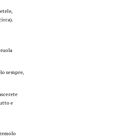
etele,
irca).
eruola
olo sempre,
lascerete
utto e
o
ezzemolo