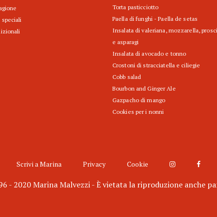
Torta pasticciotto
tagione
Paella di funghi - Paella de setas
 speciali
Insalata di valeriana, mozzarella, prosc
izionali
e asparagi
Insalata di avocado e tonno
Crostoni di stracciatella e ciliegie
Cobb salad
Bourbon and Ginger Ale
Gazpacho di mango
Cookies per i nonni
Scrivi a Marina
Privacy
Cookie
6 - 2020 Marina Malvezzi - È vietata la riproduzione anche pa