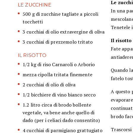
Le zucch
LE ZUCCHINE
In una pad
500 g di zucchine tagliate a piccoli
mescoland
tocchetti
Tenetele 
3 cucchiai di olio extravergine di oliva
Il risotto
3 cucchiai di prezzemolo tritato
Fate appas
IL RISOTTO
antiadere
1/2 kg di riso Carnaroli o Arborio
Quando la 
mezza cipolla tritata finemente
fatelo tos
2 cucchiai di olio di oliva
A questo p
1/2 bicchiere di vino bianco secco
evaporare,
1.2 litro circa di brodo bollente
continuat
vegetale, va bene anche quello di
brodo fac
dado (per i celiaci dado consentito)
Trascorsi 
4 cucchiai di parmigiano grattugiato