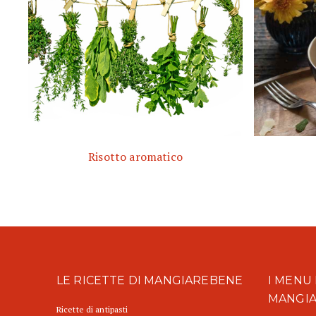
Risotto aromatico
LE RICETTE DI MANGIAREBENE
I MENU 
MANGI
Ricette di antipasti