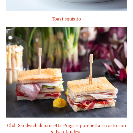
Toast squisito
Club Sandwich di pancetta Praga e porchetta arrosto con
salsa olandese