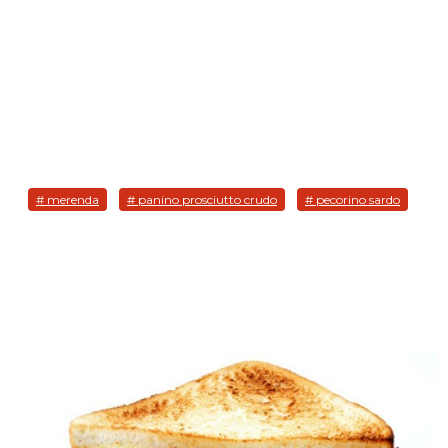
# merenda
# panino prosciutto crudo
# pecorino sardo