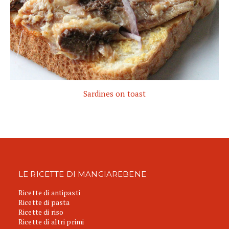
Sardines on toast
LE RICETTE DI MANGIAREBENE
Ricette di antipasti
Ricette di pasta
Ricette di riso
Ricette di altri primi