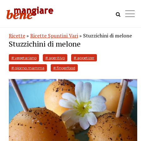
Ricette
»
Ricette Spuntini Vari
» Stuzzichini di melone
Stuzzichini di melone
# vegetariano
# aperitivo
# appetizer
# giorno mamma
# fingerfood