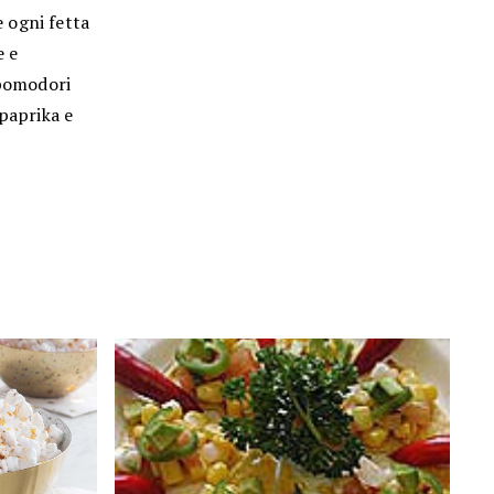
e ogni fetta
e e
 pomodori
 paprika e