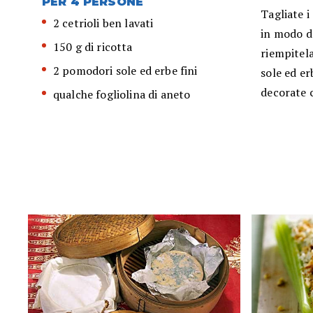
PER 4 PERSONE
Tagliate i
2 cetrioli ben lavati
in modo da
150 g di ricotta
riempitela
2 pomodori sole ed erbe fini
sole ed er
decorate c
qualche fogliolina di aneto