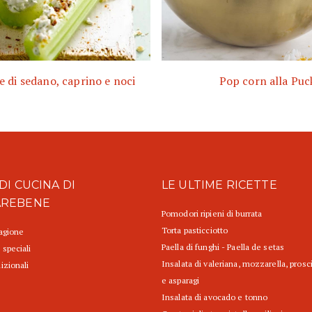
e di sedano, caprino e noci
Pop corn alla Puc
DI CUCINA DI
LE ULTIME RICETTE
AREBENE
Pomodori ripieni di burrata
Torta pasticciotto
tagione
Paella di funghi - Paella de setas
 speciali
Insalata di valeriana, mozzarella, prosc
izionali
e asparagi
Insalata di avocado e tonno