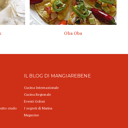
k
Oba Oba
IL BLOG DI MANGIAREBENE
Cucina Internazionale
Cucina Regionale
Eventi Golosi
iutto crudo
I segreti di Marina
Magazine