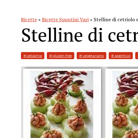
Ricette
»
Ricette Spuntini Vari
» Stelline di cetriol
Stelline di ce
# celiachia
# gluten free
# vegetariano
# aperitivo