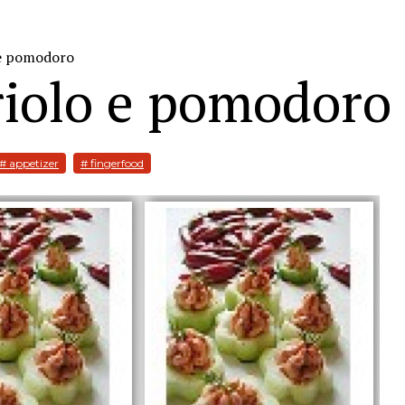
o e pomodoro
triolo e pomodoro
# appetizer
# fingerfood