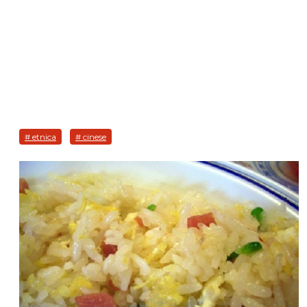
# etnica
# cinese