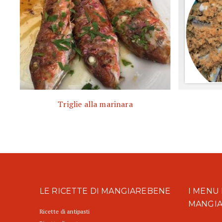
Triglie alla marinara
LE RICETTE DI MANGIAREBENE
I MENU 
MANGI
Ricette di antipasti