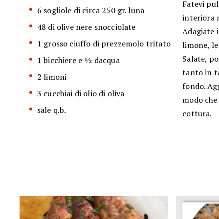
Fatevi pul
6 sogliole di circa 250 gr. luna
interiora 
48 di olive nere snocciolate
Adagiate i 
1 grosso ciuffo di prezzemolo tritato
limone, le
Salate, po
1 bicchiere e ½ dacqua
tanto in t
2 limoni
fondo. Agg
3 cucchiai di olio di oliva
modo che s
sale q.b.
cottura.