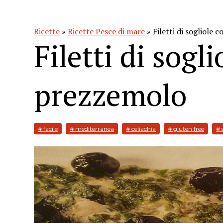
Ricette
»
Ricette Pesce di mare
» Filetti di sogliole 
Filetti di sogl
prezzemolo
# facile
# mediterranea
# celiachia
# gluten free
# 