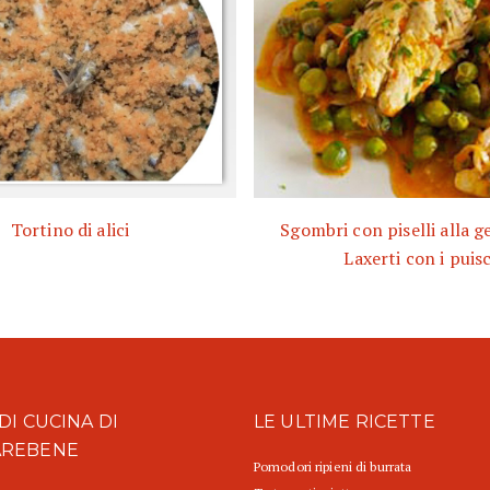
Tortino di alici
Sgombri con piselli alla g
Laxerti con i puisc
DI CUCINA DI
LE ULTIME RICETTE
AREBENE
Pomodori ripieni di burrata