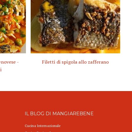
enovese -
Filetti di spigola allo zafferano
i
IL BLOG DI MANGIAREBENE
Cucina Internazionale