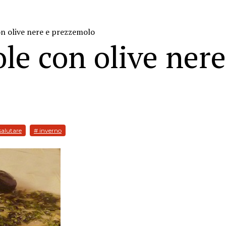
con olive nere e prezzemolo
iole con olive nere
salutare
# inverno