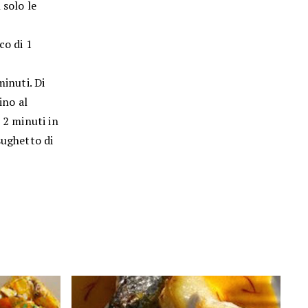
 solo le
cco di 1
minuti. Di
ino al
 2 minuti in
sughetto di