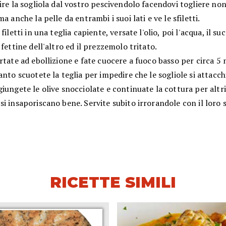
ire la sogliola dal vostro pescivendolo facendovi togliere non
ma anche la pelle da entrambi i suoi lati e ve le sfiletti.
filetti in una teglia capiente, versate l'olio, poi l'acqua, il su
 fettine dell'altro ed il prezzemolo tritato.
rtate ad ebollizione e fate cuocere a fuoco basso per circa 5 
anto scuotete la teglia per impedire che le sogliole si attacch
iungete le olive snocciolate e continuate la cottura per altri
i insaporiscano bene. Servite subito irrorandole con il loro 
RICETTE SIMILI