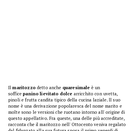
Il
maritozzo
detto anche
quaresimale
è un
soffice
panino lievitato
dolce
arricchito con uvetta,
pinoli e frutta candita tipico della cucina laziale. ll suo
nome è una derivazione popolaresca del nome marito e
molte sono le versioni che ruotano intorno all' origine di
questo appellativo. Fra queste, una delle più accreditate,
racconta che il maritozzo nell' Ottocento veniva regalato
dal fidanzato alla sua futura sposa il primo venerdi di