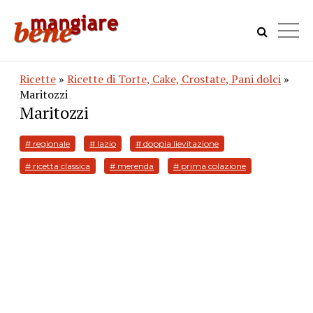
Ricette
»
Ricette di Torte, Cake, Crostate, Pani dolci
»
Maritozzi
Maritozzi
# regionale
# lazio
# doppia lievitazione
# ricetta classica
# merenda
# prima colazione