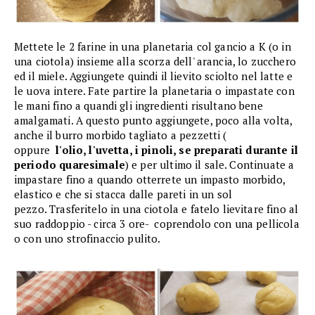
Mettete le 2 farine in una planetaria col gancio a K (o in
una ciotola) insieme alla scorza dell' arancia, lo zucchero
ed il miele. Aggiungete quindi il lievito sciolto nel latte e
le uova intere. Fate partire la planetaria o impastate con
le mani fino a quandi gli ingredienti risultano bene
amalgamati. A questo punto aggiungete, poco alla volta,
anche il burro morbido tagliato a pezzetti (
oppure
l'olio, l'uvetta, i pinoli, se preparati durante il
periodo quaresimale
) e per ultimo il sale. Continuate a
impastare fino a quando otterrete un impasto morbido,
elastico e che si stacca dalle pareti in un sol
pezzo. Trasferitelo in una ciotola e fatelo lievitare fino al
suo raddoppio - circa 3 ore- coprendolo con una pellicola
o con uno strofinaccio pulito.