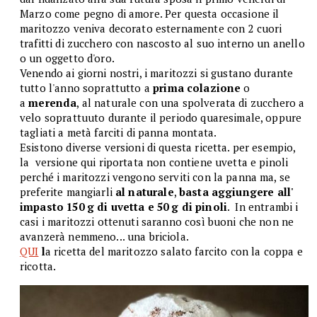
Marzo come pegno di amore. Per questa occasione il
maritozzo veniva decorato esternamente con 2 cuori
trafitti di zucchero con nascosto al suo interno un anello
o un oggetto d'oro.
Venendo ai giorni nostri, i maritozzi si gustano durante
tutto l'anno soprattutto a
prima colazione
o
a
merenda
, al naturale con una spolverata di zucchero a
velo soprattuuto durante il periodo quaresimale, oppure
tagliati a metà farciti di panna montata.
Esistono diverse versioni di questa ricetta. per esempio,
la versione qui riportata non contiene uvetta e pinoli
perché i maritozzi vengono serviti con la panna ma, se
preferite mangiarli
al naturale
,
basta aggiungere all'
impasto 150 g di uvetta e 50 g di pinoli
. In entrambi i
casi i maritozzi ottenuti saranno così buoni che non ne
avanzerà nemmeno... una briciola.
QUI
l
a ricetta del maritozzo salato farcito con la coppa e
ricotta.