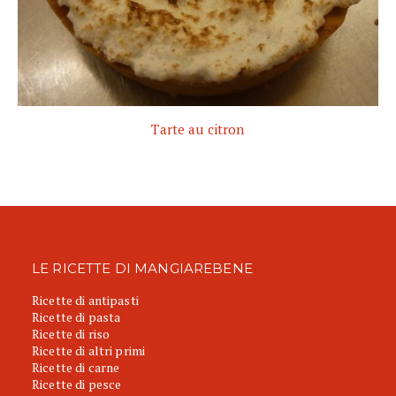
Tarte au citron
LE RICETTE DI MANGIAREBENE
Ricette di antipasti
Ricette di pasta
Ricette di riso
Ricette di altri primi
Ricette di carne
Ricette di pesce