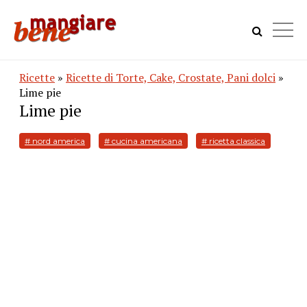
Ricette
»
Ricette di Torte, Cake, Crostate, Pani dolci
»
Lime pie
Lime pie
# nord america
# cucina americana
# ricetta classica