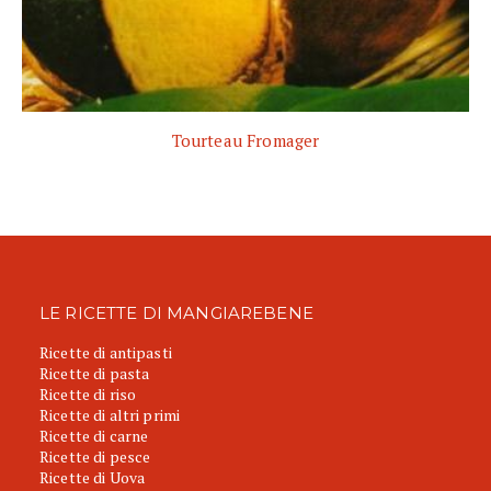
Tourteau Fromager
LE RICETTE DI MANGIAREBENE
Ricette di antipasti
Ricette di pasta
Ricette di riso
Ricette di altri primi
Ricette di carne
Ricette di pesce
Ricette di Uova