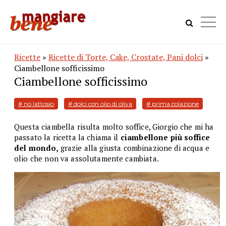
Ricette
»
Ricette di Torte, Cake, Crostate, Pani dolci
»
Ciambellone sofficissimo
Ciambellone sofficissimo
# no lattosio
# dolci con olio di oliva
# prima colazione
Questa ciambella risulta molto soffice, Giorgio che mi ha
passato la ricetta la chiama il
ciambellone più soffice
del mondo,
grazie alla giusta combinazione di acqua e
olio che non va assolutamente cambiata.